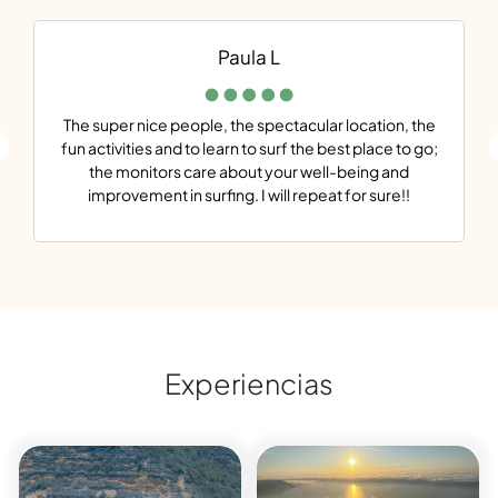
Paula L
The super nice people, the spectacular location, the
fun activities and to learn to surf the best place to go;
A
the monitors care about your well-being and
alwa
improvement in surfing. I will repeat for sure!!
Experiencias