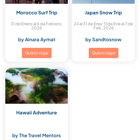
Morocco Surf Trip
Japan Snow Trip
31 de Enero al 6 de Febrero,
24 al 31 de Ene/ 31de Ene al 7 de
2026
Feb, 2026
by Ainara Aymat
by Sandtosnow
Quiero viajar
Quiero viajar
Hawaii Adventure
dd
by The Travel Mentors